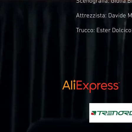
Scenografia: Giulia Bi
Attrezzista: Davide 
Trucco: Ester Dolcicor