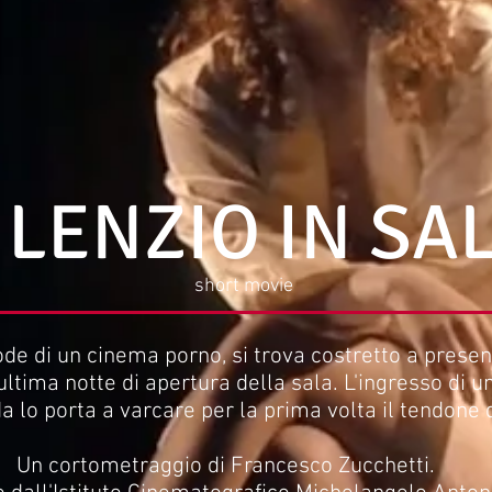
ILENZIO IN SA
short movie
tode di un cinema porno, si trova costretto a presen
, ultima notte di apertura della sala. L'ingresso di 
 lo porta a varcare per la prima volta il tendone d
Un cortometraggio di Francesco Zucchetti.