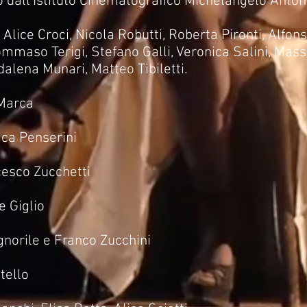
 dall'Istituto Cinematografico Michelangelo Anton
lice Croci, Nicola Robutti, Roberta Pironti, Alfonso
maso Terigi, Stefano Galli, Veronica Salini, Massi
alena Munari, Matteo Tibiletti.
 Marca
ica Penserini
esco Zucchetti
e Giglio
gnorile e Franco Zucchini
tello