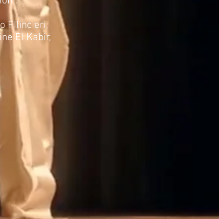
ioni.
 FIlincieri,
ne El Kabir,