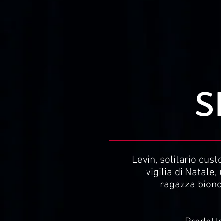
S
Levin, solitario cus
vigilia di Natale
ragazza bionda