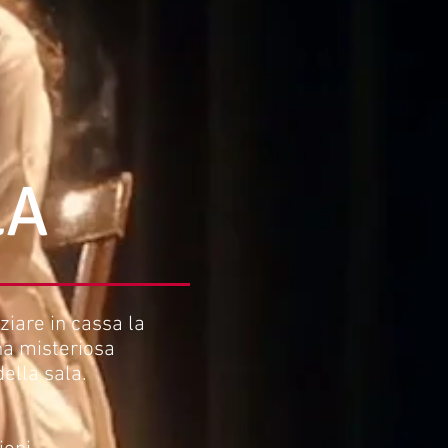
LA
ziare in cassa la
una misteriosa
ella sala.