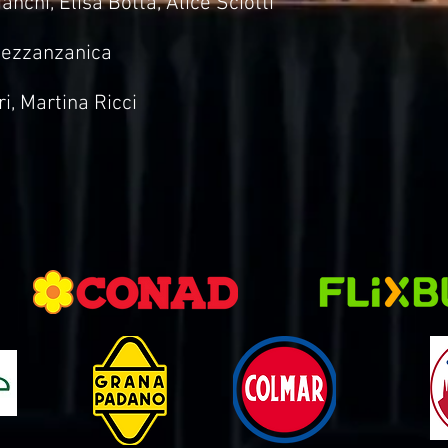
anchi, Elisa Botta, Alice Sciotti
Mezzanzanica
i, Martina Ricci