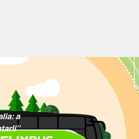
lia: a
tarli”