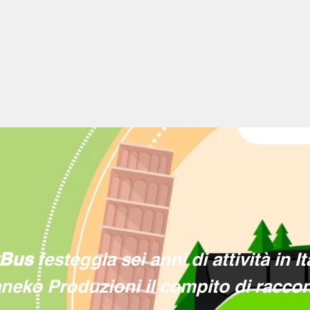
xBus
festeggia sei anni di attività in Ita
neko Produzioni il compito di raccon