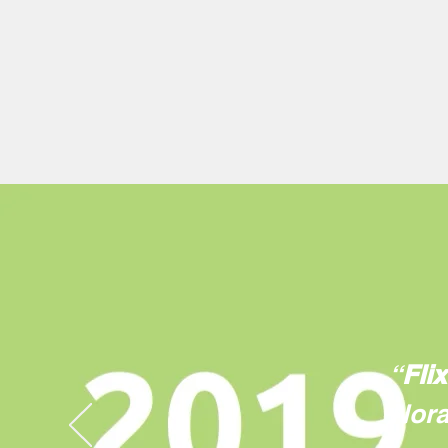
“
Fli
Nora