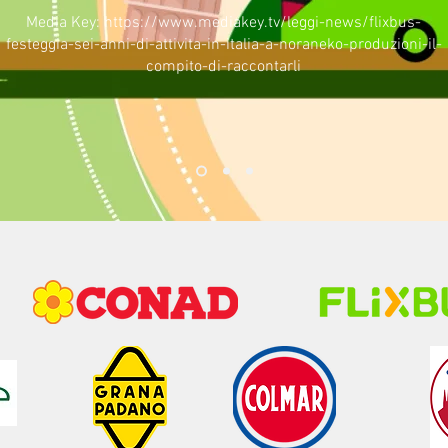
Media Key:
https://www.mediakey.tv/leggi-news/flixbus-
festeggia-sei-anni-di-attivita-in-italia-a-noraneko-produzioni-il-
compito-di-raccontarli